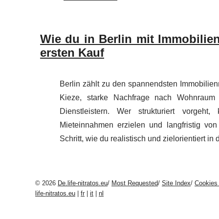
Wie du in Berlin mit Immobilien
ersten Kauf
Berlin zählt zu den spannendsten Immobilien
Kieze, starke Nachfrage nach Wohnraum 
Dienstleistern. Wer strukturiert vorgeh
Mieteinnahmen erzielen und langfristig von W
Schritt, wie du realistisch und zielorientiert i
© 2026
De.life-nitratos.eu
/
Most Requested
/
Site Index
/
Cookies 
life-nitratos.eu
|
fr
|
it
|
nl