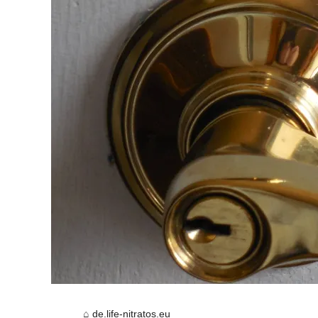
de.life-nitratos.eu